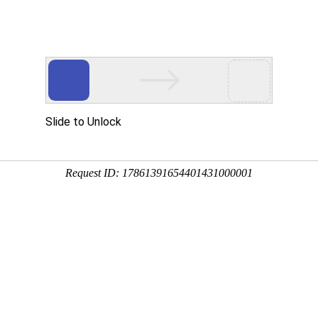
网站首页
关于我们
家装案例展示
Home
ABOUT US
CASE
南益·名悦常清